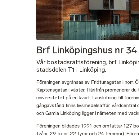
Brf Linköpingshus nr 34
Vår bostadsrättsförening, brf Linköpin
stadsdelen T1 i Linköping.
Föreningen avgränsas av Fridtunagatan i norr, Ö
Kaptensgatan i väster. Härifrån promenerar du ti
universitetet på en kvart. I anslutning till före
gångavstånd finns livsmedelsaffär, vårdcentral oc
och Gamla Linköping ligger i närheten med vackr
Föreningen bildades 1991 och omfattar 127 bost
tvåor, 29 treor, 22 fyror och 24 femmor). Fören