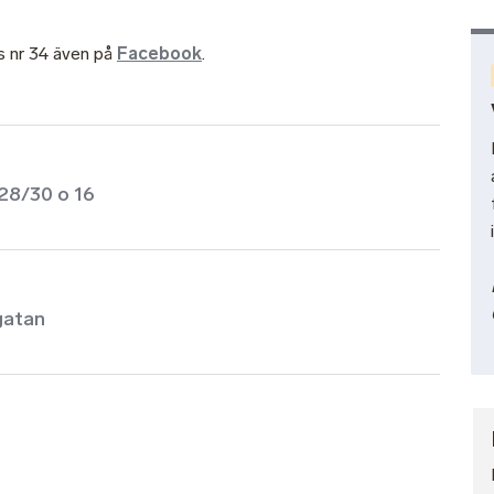
s nr 34 även på
Facebook
.
 28/30 o 16
gatan