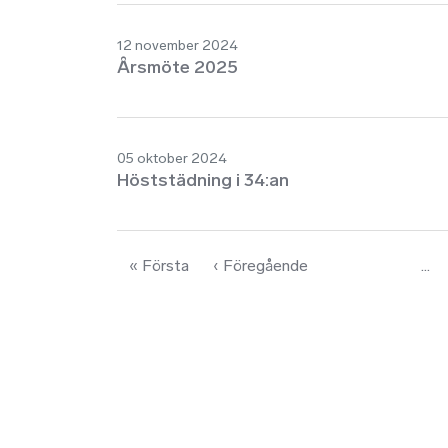
12 november 2024
Årsmöte 2025
05 oktober 2024
Höststädning i 34:an
Paginering
Första sidan
Föregående sida
« Första
‹ Föregående
…