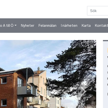
Hoppa till huvudinnehåll
 A till Ö
Nyheter
Felanmälan
I närheten
Karta
Kontak
1/4