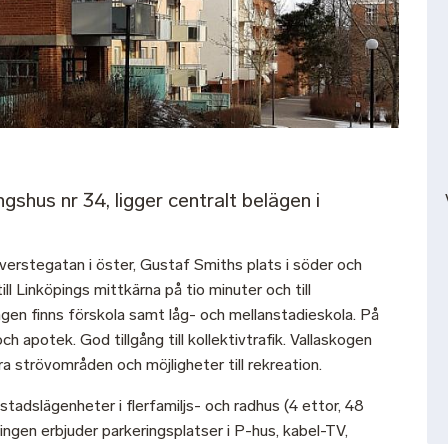
gshus nr 34, ligger centralt belägen i
verstegatan i öster, Gustaf Smiths plats i söder och
ll Linköpings mittkärna på tio minuter och till
ningen finns förskola samt låg- och mellanstadieskola. På
h apotek. God tillgång till kollektivtrafik. Vallaskogen
a strövområden och möjligheter till rekreation.
adslägenheter i flerfamiljs- och radhus (4 ettor, 48
ingen erbjuder parkeringsplatser i P-hus, kabel-TV,