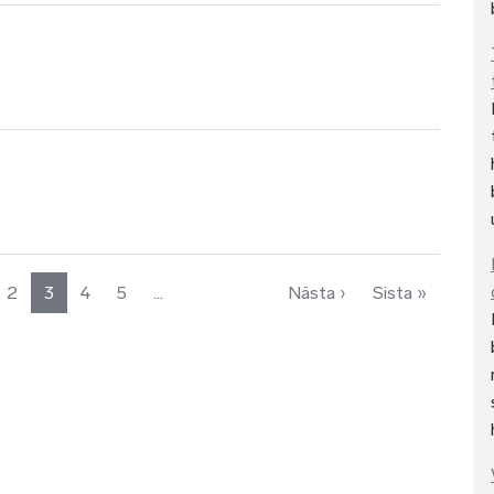
Nästa sida
Sista si
2
3
4
5
…
Nästa ›
Sista »