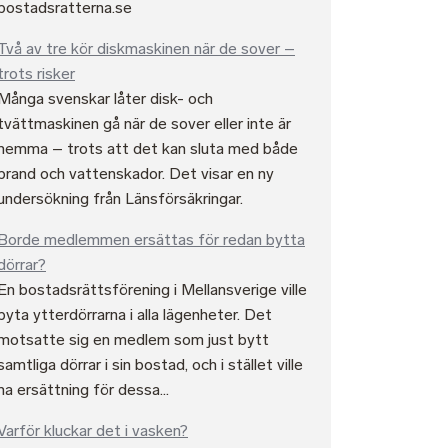
bostadsratterna.se
Två av tre kör diskmaskinen när de sover –
trots risker
Många svenskar låter disk- och
tvättmaskinen gå när de sover eller inte är
hemma – trots att det kan sluta med både
brand och vattenskador. Det visar en ny
undersökning från Länsförsäkringar.
Borde medlemmen ersättas för redan bytta
dörrar?
dan
En bostadsrättsförening i Mellansverige ville
byta ytterdörrarna i alla lägenheter. Det
motsatte sig en medlem som just bytt
samtliga dörrar i sin bostad, och i stället ville
ha ersättning för dessa...
Varför kluckar det i vasken?